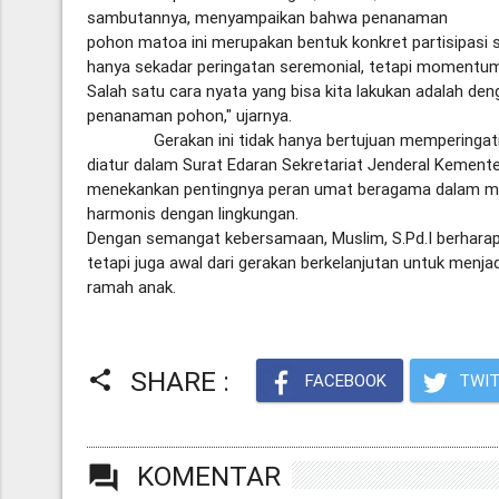
sambutannya, menyampaikan bahwa penanaman
pohon matoa ini merupakan bentuk konkret partisipasi s
hanya sekadar peringatan seremonial, tetapi momentum b
Salah satu cara nyata yang bisa kita lakukan adalah de
penanaman pohon," ujarnya.
Gerakan ini tidak hanya bertujuan memperingati Ha
diatur dalam Surat Edaran Sekretariat Jenderal Kemen
menekankan pentingnya peran umat beragama dalam me
harmonis dengan lingkungan.
Dengan semangat kebersamaan, Muslim, S.Pd.I berharap k
tetapi juga awal dari gerakan berkelanjutan untuk menjad
ramah anak.
SHARE :
share
FACEBOOK
TWIT
KOMENTAR
forum