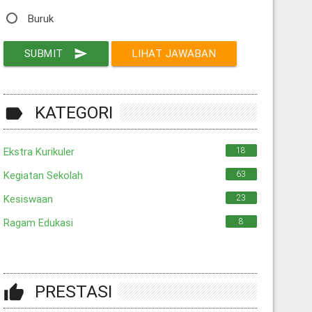
Buruk
SUBMIT
send
LIHAT JAWABAN
KATEGORI
label
Ekstra Kurikuler
18
Kegiatan Sekolah
63
Kesiswaan
23
Ragam Edukasi
8
PRESTASI
thumb_up