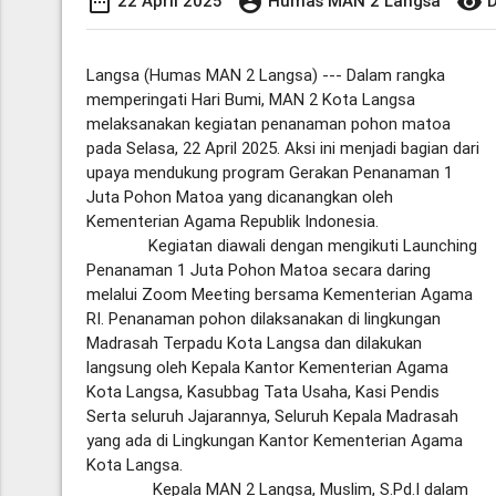
date_range
account_circle
visibility
22 April 2025
Humas MAN 2 Langsa
D
Langsa (Humas MAN 2 Langsa) --- Dalam rangka
memperingati Hari Bumi, MAN 2 Kota Langsa
melaksanakan kegiatan penanaman pohon matoa
pada Selasa, 22 April 2025. Aksi ini menjadi bagian dari
upaya mendukung program Gerakan Penanaman 1
Juta Pohon Matoa yang dicanangkan oleh
Kementerian Agama Republik Indonesia.
Kegiatan diawali dengan mengikuti Launching
Penanaman 1 Juta Pohon Matoa secara daring
melalui Zoom Meeting bersama Kementerian Agama
RI. Penanaman pohon dilaksanakan di lingkungan
Madrasah Terpadu Kota Langsa dan dilakukan
langsung oleh Kepala Kantor Kementerian Agama
Kota Langsa, Kasubbag Tata Usaha, Kasi Pendis
Serta seluruh Jajarannya, Seluruh Kepala Madrasah
yang ada di Lingkungan Kantor Kementerian Agama
Kota Langsa.
Kepala MAN 2 Langsa, Muslim, S.Pd.I dalam