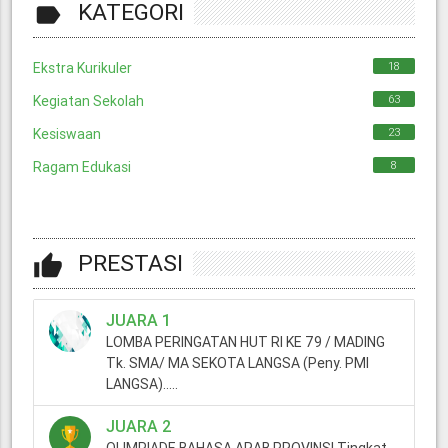
KATEGORI
label
Ekstra Kurikuler
18
Kegiatan Sekolah
63
Kesiswaan
23
Ragam Edukasi
8
PRESTASI
thumb_up
JUARA 1
LOMBA PERINGATAN HUT RI KE 79 / MADING
Tk. SMA/ MA SEKOTA LANGSA (Peny. PMI
LANGSA).....
JUARA 2
OLIMPIADE BAHASA ARAB PROVINSI Tingkat