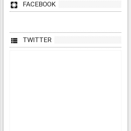
FACEBOOK
pages
TWITTER
view_list