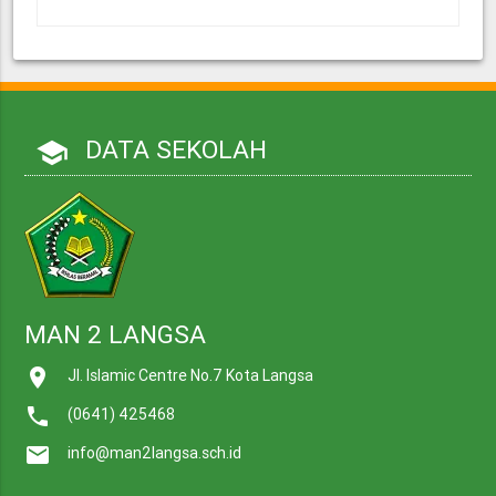
DATA SEKOLAH
school
MAN 2 LANGSA
place
Jl. Islamic Centre No.7 Kota Langsa
call
(0641) 425468
mail
info@man2langsa.sch.id