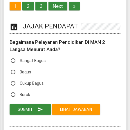
1
2
3
Next
»
JAJAK PENDAPAT
poll
Bagaimana Pelayanan Pendidikan Di MAN 2
Langsa Menurut Anda?
Sangat Bagus
Bagus
Cukup Bagus
Buruk
SUBMIT
send
LIHAT JAWABAN