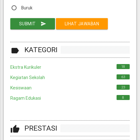
Buruk
SUBMIT
send
LIHAT JAWABAN
KATEGORI
label
Ekstra Kurikuler
18
Kegiatan Sekolah
63
Kesiswaan
23
Ragam Edukasi
8
PRESTASI
thumb_up