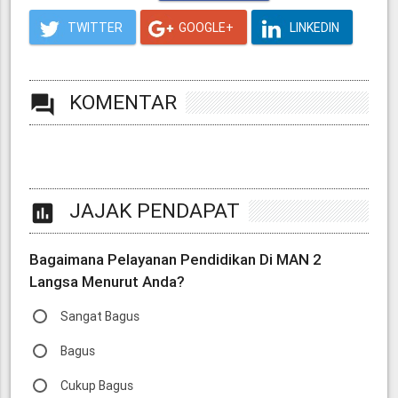
TWITTER
GOOGLE+
LINKEDIN
KOMENTAR
forum
JAJAK PENDAPAT
poll
Bagaimana Pelayanan Pendidikan Di MAN 2
Langsa Menurut Anda?
Sangat Bagus
Bagus
Cukup Bagus