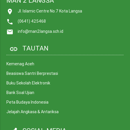
MAN 2 LANGSA
place
Jl. Islamic Centre No.7 Kota Langsa
call
(0641) 425468
mail
info@man2langsa.sch.id
TAUTAN
link
Kemenag Aceh
Beasiswa Santri Berprestasi
Buku Sekolah Elektronik
Bank Soal Ujian
Peta Budaya Indonesia
Jelajah Angkasa & Antariksa