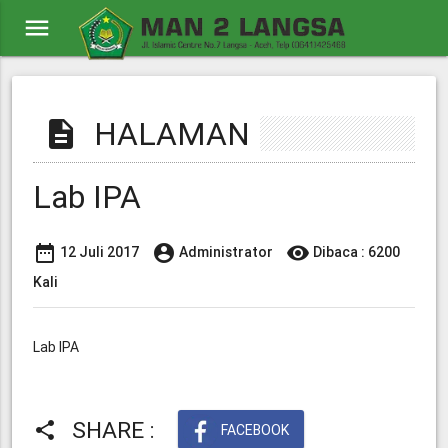
menu
HALAMAN
description
Lab IPA
date_range
account_circle
visibility
12 Juli 2017
Administrator
Dibaca : 6200
Kali
Lab IPA
SHARE :
share
FACEBOOK